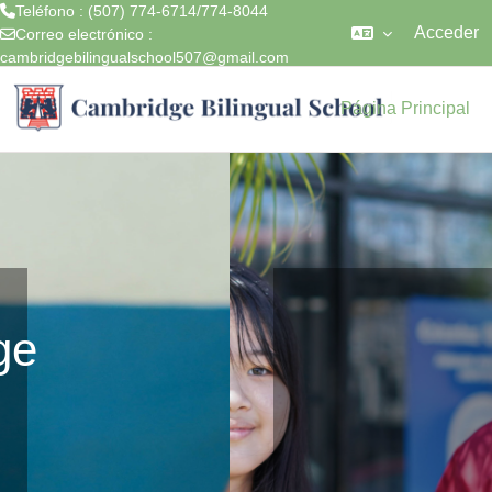
Teléfono : (507) 774-6714/774-8044
Acceder
Correo electrónico :
cambridgebilingualschool507@gmail.com
Salta al contenido principal
Página Principal