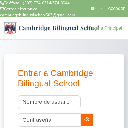
Teléfono : (507) 774-6714/774-8044
Acceder
Correo electrónico :
cambridgebilingualschool507@gmail.com
Salta al contenido principal
Página Principal
Entrar a Cambridge
Bilingual School
Nombre de usuario
Contraseña